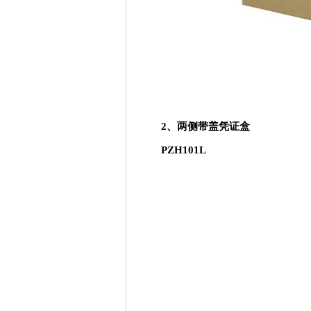
2、两侧带盖凭证盒
PZH101L